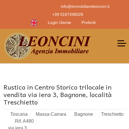
info@immobiliareleoncini.it
+39 0187498026
Login Utente
Preferiti
Rustico in Centro Storico trilocale in
vendita via iera 3, Bagnone, località
Treschietto
Toscana
Massa-Carrara
Bagnone
Treschietto
Rif. A480
via iera 3