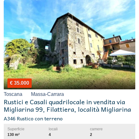
€ 35.000
Toscana
Massa-Carrara
Rustici e Casali quadrilocale in vendita via
Migliarina 99, Filattiera, località Migliarina
A346 Rustico con terreno
Superficie
locali
camere
130 m²
4
2