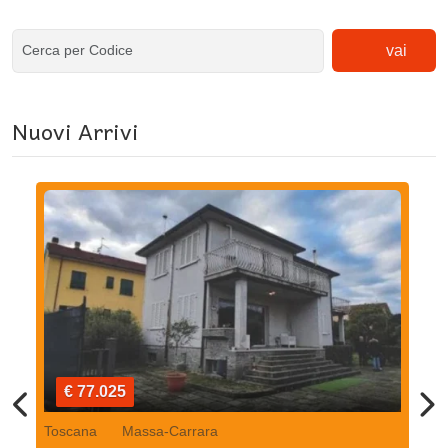
vai
Nuovi Arrivi
€ 77.025
Toscana
Massa-Carrara
To