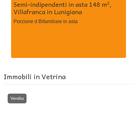
Semi-indipendenti in asta 148 m²,
Ap
Villafranca in Lunigiana
vi
Vi
Porzione d Bifamiliare in asta
A3
Immobili in Vetrina
Vendita