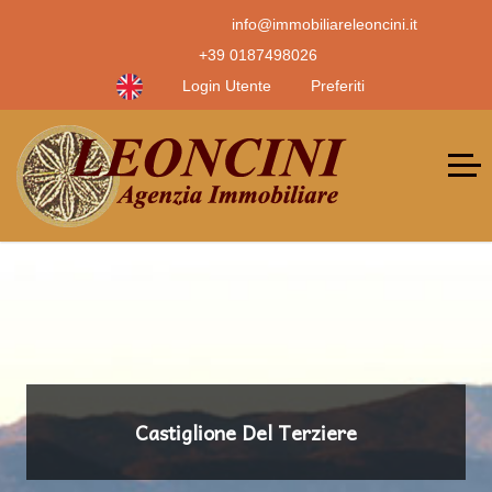
info@immobiliareleoncini.it
+39 0187498026
Login Utente
Preferiti
Castiglione Del Terziere