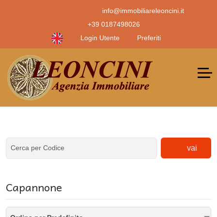
info@immobiliareleoncini.it
+39 0187498026
Login Utente
Preferiti
vai
Capannone