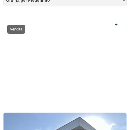
Ordina per Predefinito
+
Vendita